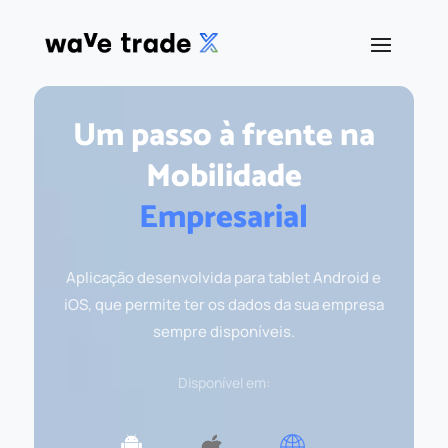
Um passo à frente na
Mobilidade
Empresarial
Aplicação desenvolvida para tablet Android e
iOS, que permite ter os dados da sua empresa
sempre disponíveis.
Disponível em: